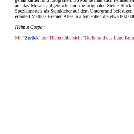
genau kartiert und fotografiert. So konnte man auch Fehlstel
auf das Mosaik aufgebracht und die originalen Steine Stück 
Spezialmörtels als Steinkleber auf dem Untergrund befestigen 
erläutert Mathias Bremer. Alles in allem sollen die etwa 80
Helmut Caspar
Mit
"Zurück"
zur Themenübersicht "Berlin und das Land Bra