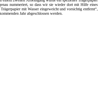
n einem zweiten Arbeitsgang wurde ein spezielles Trägerpapier
enau nummeriert, so dass wir sie wieder dort mit Hilfe eines
 Trägerpapier mit Wasser eingeweicht und vorsichtig entfernt“,
im kommenden Jahr abgeschlossen werden.