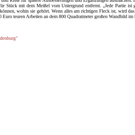
len und Risse für spätere Ausbesserungen und Ergänzungen ausmachen. I
für Stück mit dem Meißel vom Untergrund entfernt. „Jede Partie ist g
können, wohin sie gehört. Wenn alles am richtigen Fleck ist, wird das
0 000 Euro teuren Arbeiten an dem 800 Quadratmeter großen Wandbild 
ndenburg"