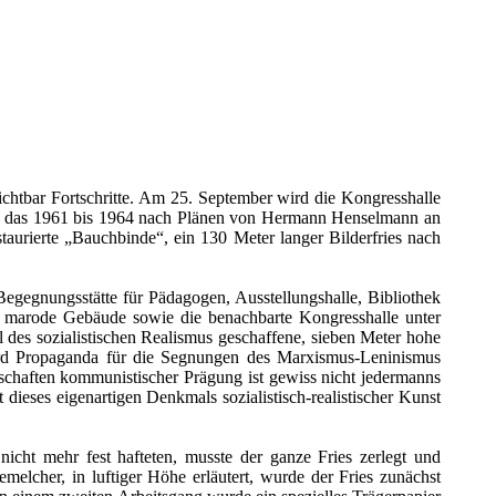
chtbar Fortschritte. Am 25. September wird die Kongresshalle
ers, das 1961 bis 1964 nach Plänen von Hermann Henselmann an
estaurierte „Bauchbinde“, ein 130 Meter langer Bilderfries nach
egegnungsstätte für Pädagogen, Ausstellungshalle, Bibliothek
as marode Gebäude sowie die benachbarte Kongresshalle unter
des sozialistischen Realismus geschaffene, sieben Meter hohe
 wird Propaganda für die Segnungen des Marxismus-Leninismus
chaften kommunistischer Prägung ist gewiss nicht jedermanns
t dieses eigenartigen Denkmals sozialistisch-realistischer Kunst
cht mehr fest hafteten, musste der ganze Fries zerlegt und
lcher, in luftiger Höhe erläutert, wurde der Fries zunächst