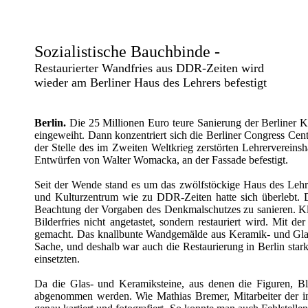
Sozialistische Bauchbinde -
Restaurierter Wandfries aus DDR-Zeiten wird
wieder am Berliner Haus des Lehrers befestigt
Berlin.
Die 25 Millionen Euro teure Sanierung der Berliner K
eingeweiht. Dann konzentriert sich die Berliner Congress Ce
der Stelle des im Zweiten Weltkrieg zerstörten Lehrervereinsha
Entwürfen von Walter Womacka, an der Fassade befestigt.
Seit der Wende stand es um das zwölfstöckige Haus des Lehre
und Kulturzentrum wie zu DDR-Zeiten hatte sich überlebt. D
Beachtung der Vorgaben des Denkmalschutzes zu sanieren. Kla
Bilderfries nicht angetastet, sondern restauriert wird. Mi
gemacht. Das knallbunte Wandgemälde aus Keramik- und Glasb
Sache, und deshalb war auch die Restaurierung in Berlin stark u
einsetzten.
Da die Glas- und Keramiksteine, aus denen die Figuren, Bl
abgenommen werden. Wie Mathias Bremer, Mitarbeiter der in 