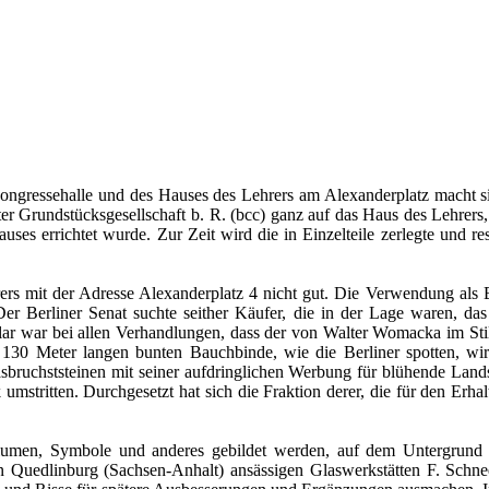
ongressehalle und des Hauses des Lehrers am Alexanderplatz macht si
nter Grundstücksgesellschaft b. R. (bcc) ganz auf das Haus des Lehr
uses errichtet wurde. Zur Zeit wird die in Einzelteile zerlegte und r
rs mit der Adresse Alexanderplatz 4 nicht gut. Die Verwendung als B
er Berliner Senat suchte seither Käufer, die in der Lage waren, d
r war bei allen Verhandlungen, dass der von Walter Womacka im Stil 
t der 130 Meter langen bunten Bauchbinde, wie die Berliner spotten,
ruchststeinen mit seiner aufdringlichen Werbung für blühende Lands
mstritten. Durchgesetzt hat sich die Fraktion derer, die für den Erhal
umen, Symbole und anderes gebildet werden, auf dem Untergrund ni
Quedlinburg (Sachsen-Anhalt) ansässigen Glaswerkstätten F. Schneeme