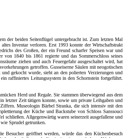
em der beiden Seitenflügel untergebracht ist. Zum letzten Mal
tes Inventar verloren. Erst 1993 konnte der Wirtschaftstrakt
iedrichs des Großen, der ein Freund scharfer Speisen war und
der von 1840 bis 1861 regierte und das Sommerschloss seines
nsräume ziehen und auch Feuergefahr ausgeschaltet wird, hat
svorkehrungen getroffen. Gusseiserne Säulen mit neogotischen
t und gekocht wurde, sieht an den polierten Verzierungen und
n raffiniertes Leitungssystem in den Schornstein fortgeführt.
schmücken Herd und Regale. Sie stammen überwiegend aus dem
n letzter Zeit tätigen konnte, sowie um private Leihgaben und
fern. Museologin Bärbel Stranka, die sich intensiv mit den
Komplettierung der Küche und Backstube von Schloss Sanssouci
afel schließen. Allgegenwärtig waren seinerzeit ausgefallene und
 wie Sprudel getrunken.
 die Besucher geöffnet werden, würde das den Küchenbesuch