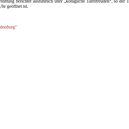
stiftung berichtet ausführlich über „königliche Tafelfreuden“, so der 
hr geöffnet ist.
ndenburg"