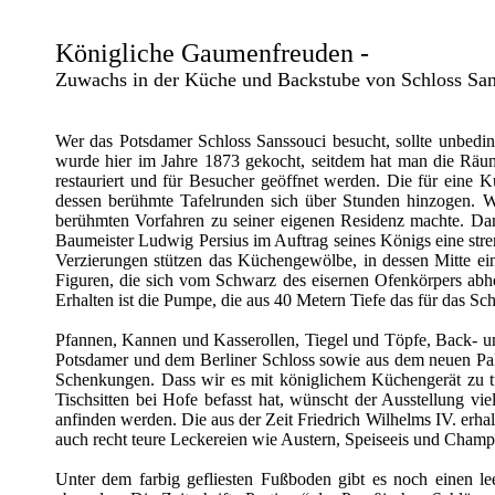
Königliche Gaumenfreuden -
Zuwachs in der Küche und Backstube von Schloss San
Wer das Potsdamer Schloss Sanssouci besucht, sollte unbeding
wurde hier im Jahre 1873 gekocht, seitdem hat man die Räume
restauriert und für Besucher geöffnet werden. Die für eine 
dessen berühmte Tafelrunden sich über Stunden hinzogen. Wa
berühmten Vorfahren zu seiner eigenen Residenz machte. Dam
Baumeister Ludwig Persius im Auftrag seines Königs eine str
Verzierungen stützen das Küchengewölbe, in dessen Mitte ein
Figuren, die sich vom Schwarz des eisernen Ofenkörpers abheb
Erhalten ist die Pumpe, die aus 40 Metern Tiefe das für das Sc
Pfannen, Kannen und Kasserollen, Tiegel und Töpfe, Back- 
Potsdamer und dem Berliner Schloss sowie aus dem neuen Palai
Schenkungen. Dass wir es mit königlichem Küchengerät zu t
Tischsitten bei Hofe befasst hat, wünscht der Ausstellung v
anfinden werden. Die aus der Zeit Friedrich Wilhelms IV. erhalt
auch recht teure Leckereien wie Austern, Speiseeis und Champ
Unter dem farbig gefliesten Fußboden gibt es noch einen 