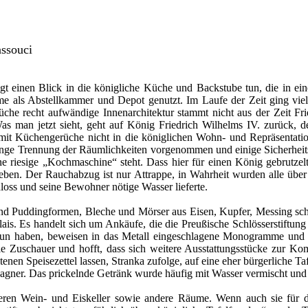
ssouci
t einen Blick in die königliche Küche und Backstube tun, die in ein
 als Abstellkammer und Depot genutzt. Im Laufe der Zeit ging viel al
Küche recht aufwändige Innenarchitektur stammt nicht aus der Zeit Fr
s man jetzt sieht, geht auf König Friedrich Wilhelms IV. zurück, 
it Küchengerüche nicht in die königlichen Wohn- und Repräsentatio
enge Trennung der Räumlichkeiten vorgenommen und einige Sicherheit
e riesige „Kochmaschine“ steht. Dass hier für einen König gebrutzel
en. Der Rauchabzug ist nur Attrappe, in Wahrheit wurden alle über ei
hloss und seine Bewohner nötige Wasser lieferte.
und Puddingformen, Bleche und Mörser aus Eisen, Kupfer, Messing 
s. Es handelt sich um Ankäufe, die die Preußische Schlösserstiftung i
un haben, beweisen in das Metall eingeschlagene Monogramme und Zif
iele Zuschauer und hofft, dass sich weitere Ausstattungsstücke zur 
enen Speisezettel lassen, Stranka zufolge, auf eine eher bürgerliche T
agner. Das prickelnde Getränk wurde häufig mit Wasser vermischt und
leeren Wein- und Eiskeller sowie andere Räume. Wenn auch sie für