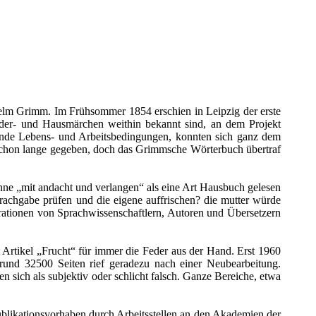
helm Grimm. Im Frühsommer 1854 erschien in Leipzig der erste
inder- und Hausmärchen weithin bekannt sind, an dem Projekt
hende Lebens- und Arbeitsbedingungen, konnten sich ganz dem
schon lange gegeben, doch das Grimmsche Wörterbuch übertraf
nne „mit andacht und verlangen“ als eine Art Hausbuch gelesen
rachgabe prüfen und die eigene auffrischen? die mutter würde
erationen von Sprachwissenschaftlern, Autoren und Übersetzern
Artikel „Frucht“ für immer die Feder aus der Hand. Erst 1960
und 32500 Seiten rief geradezu nach einer Neubearbeitung.
ich als subjektiv oder schlicht falsch. Ganze Bereiche, etwa
likationsvorhaben durch Arbeitsstellen an den Akademien der