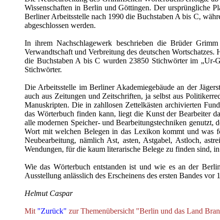
Wissenschaften in Berlin und Göttingen. Der ursprüngliche P
Berliner Arbeitsstelle nach 1990 die Buchstaben A bis C, wäh
abgeschlossen werden.
In ihrem Nachschlagewerk beschrieben die Brüder Grimm 
Verwandtschaft und Verbreitung des deutschen Wortschatzes. H
die Buchstaben A bis C wurden 23850 Stichwörter im „Ur-Gr
Stichwörter.
Die Arbeitsstelle im Berliner Akademiegebäude an der Jägerstr
auch aus Zeitungen und Zeitschriften, ja selbst aus Politike
Manuskripten. Die in zahllosen Zettelkästen archivierten Fun
das Wörterbuch finden kann, liegt die Kunst der Bearbeiter da
alle modernen Speicher- und Bearbeitungstechniken genutzt, d
Wort mit welchen Belegen in das Lexikon kommt und was for
Neubearbeitung, nämlich Ast, asten, Astgabel, Astloch, as
Wendungen, für die kaum literarische Belege zu finden sind, 
Wie das Wörterbuch entstanden ist und wie es an der Berli
Ausstellung anlässlich des Erscheinens des ersten Bandes vor 
Helmut Caspar
Mit
"Zurück"
zur Themenübersicht "Berlin und das Land Bra