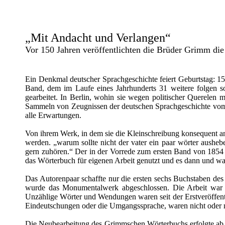
„Mit Andacht und Verlangen“
Vor 150 Jahren veröffentlichten die Brüder Grimm die
Ein Denkmal deutscher Sprachgeschichte feiert Geburtstag: 1
Band, dem im Laufe eines Jahrhunderts 31 weitere folgen so
gearbeitet. In Berlin, wohin sie wegen politischer Querele
Sammeln von Zeugnissen der deutschen Sprachgeschichte vom 
alle Erwartungen.
Von ihrem Werk, in dem sie die Kleinschreibung konsequent an
werden. „warum sollte nicht der vater ein paar wörter aushe
gern zuhören.“ Der in der Vorrede zum ersten Band von 1854 b
das Wörterbuch für eigenen Arbeit genutzt und es dann und w
Das Autorenpaar schaffte nur die ersten sechs Buchstaben de
wurde das Monumentalwerk abgeschlossen. Die Arbeit war d
Unzählige Wörter und Wendungen waren seit der Erstveröffent
Eindeutschungen oder die Umgangssprache, waren nicht oder n
Die Neubearbeitung des Grimmschen Wörterbuchs erfolgte ab 