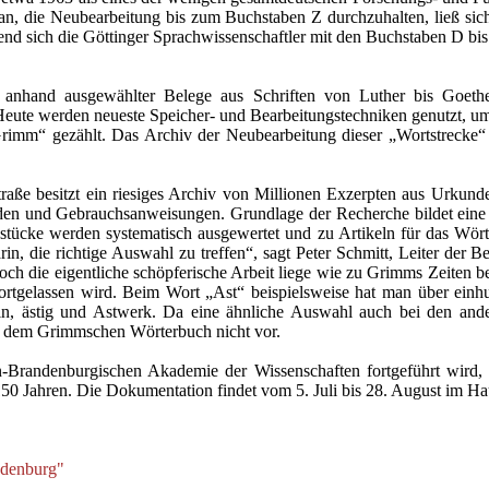
lan, die Neubearbeitung bis zum Buchstaben Z durchzuhalten, ließ si
rend sich die Göttinger Sprachwissenschaftler mit den Buchstaben D bi
anhand ausgewählter Belege aus Schriften von Luther bis Goethe
eute werden neueste Speicher- und Bearbeitungstechniken genutzt, um
imm“ gezählt. Das Archiv der Neubearbeitung dieser „Wortstrecke“ e
aße besitzt ein riesiges Archiv von Millionen Exzerpten aus Urkunden
rreden und Gebrauchsanweisungen. Grundlage der Recherche bildet ein
dstücke werden systematisch ausgewertet und zu Artikeln für das Wört
rin, die richtige Auswahl zu treffen“, sagt Peter Schmitt, Leiter der
och die eigentliche schöpferische Arbeit liege wie zu Grimms Zeiten 
tgelassen wird. Beim Wort „Ast“ beispielsweise hat man über einh
trein, ästig und Astwerk. Da eine ähnliche Auswahl auch bei den 
in dem Grimmschen Wörterbuch nicht vor.
n-Brandenburgischen Akademie der Wissenschaften fortgeführt wird, 
150 Jahren. Die Dokumentation findet vom 5. Juli bis 28. August im H
ndenburg"