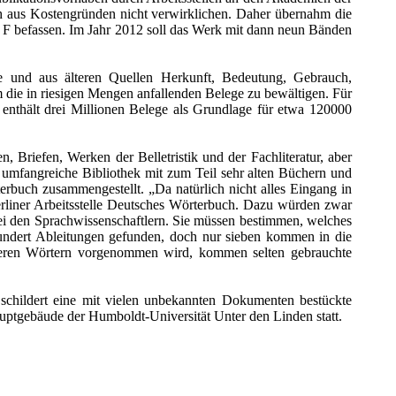
ch aus Kostengründen nicht verwirklichen. Daher übernahm die
s F befassen. Im Jahr 2012 soll das Werk mit dann neun Bänden
 und aus älteren Quellen Herkunft, Bedeutung, Gebrauch,
 die in riesigen Mengen anfallenden Belege zu bewältigen. Für
nthält drei Millionen Belege als Grundlage für etwa 120000
, Briefen, Werken der Belletristik und der Fachliteratur, aber
e umfangreiche Bibliothek mit zum Teil sehr alten Büchern und
erbuch zusammengestellt. „Da natürlich nicht alles Eingang in
 Berliner Arbeitsstelle Deutsches Wörterbuch. Dazu würden zwar
bei den Sprachwissenschaftlern. Sie müssen bestimmen, welches
undert Ableitungen gefunden, doch nur sieben kommen in die
anderen Wörtern vorgenommen wird, kommen selten gebrauchte
schildert eine mit vielen unbekannten Dokumenten bestückte
auptgebäude der Humboldt-Universität Unter den Linden statt.