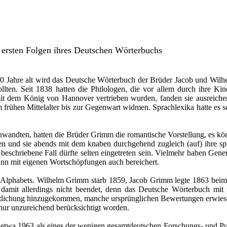
 ersten Folgen ihres Deutschen Wörterbuchs
50 Jahre alt wird das Deutsche Wörterbuch der Brüder Jacob und Wil
llten. Seit 1838 hatten die Philologen, die vor allem durch ihre K
n mit dem König von Hannover vertrieben wurden, fanden sie ausreic
frühen Mittelalter bis zur Gegenwart widmen. Sprachlexika hatte es 
wandten, hatten die Brüder Grimm die romantische Vorstellung, es kö
ben und sie abends mit dem knaben durchgehend zugleich (auf) ihre sp
eschriebene Fall dürfte selten eingetreten sein. Vielmehr haben Gen
ann mit eigenen Wortschöpfungen auch bereichert.
s Alphabets. Wilhelm Grimm starb 1859, Jacob Grimm legte 1863 beim 
amit allerdings nicht beendet, denn das Deutsche Wörterbuch mit r
lichung hinzugekommen, manche ursprünglichen Bewertungen erwiesen s
ur unzureichend berücksichtigt worden.
etwa 1963 als eines der wenigen gesamtdeutschen Forschungs- und Pub