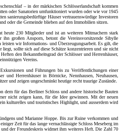
öschenschlaf – in der märkischen Schlösserlandschaft kommen
tätten oder Sanatorien umfunktioniert wurden oder wie vor 1945
tten sanierungsbedürftige Häuser vertrauenswürdige Investoren
nd oder die Gemeinde blieben auf den Immobilien sitzen.
t heute 230 Mitglieder und ist an weiteren Mitmachern stark
r ihn großen Ansporn, betont die Vereinsvorsitzende Sibylle
leisten wir Informations- und Überzeugungsarbeit. Es gilt, die
iegt, sollte sich auf diese Schätze konzentrieren und sie nicht
n Heften den Bekanntheitsgrad der Schlösser und Herrenhäuser,
einnützigen Vereins.
r Exkursionen und Führungen bis zu Veröffentlichungen einer
össer und Herrenhäuser in Börnicke, Nennhausen, Neuhausen,
zer und zeigen ungeschminkt heutige recht traurige Zustände.
 dem für das Berliner Schloss und andere historische Bauten
er nicht zeigen kann, für die Idee gewinnen. Mit der neuen
n kulturelles und touristisches Highlight, und ausserdem wird
 Gründgens und Marianne Hoppe. Bis zur Ruine verkommen und
 einiger Zeit für das lange vernachlässigte Schloss Meseberg im
, und der Freundeskreis widmet ihm weiteres Heft. Die Zahl 70