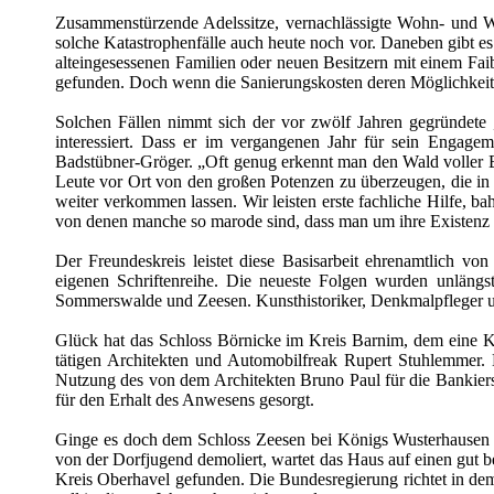
Zusammenstürzende Adelssitze, vernachlässigte Wohn- und Wi
solche Katastrophenfälle auch heute noch vor. Daneben gibt es
alteingesessenen Familien oder neuen Besitzern mit einem Fai
gefunden. Doch wenn die Sanierungskosten deren Möglichkeite
Solchen Fällen nimmt sich der vor zwölf Jahren gegründete 
interessiert. Dass er im vergangenen Jahr für sein Engagem
Badstübner-Gröger. „Oft genug erkennt man den Wald voller Bäu
Leute vor Ort von den großen Potenzen zu überzeugen, die in di
weiter verkommen lassen. Wir leisten erste fachliche Hilfe, 
von denen manche so marode sind, dass man um ihre Existenz f
Der Freundeskreis leistet diese Basisarbeit ehrenamtlich v
eigenen Schriftenreihe. Die neueste Folgen wurden unlängs
Sommerswalde und Zeesen. Kunsthistoriker, Denkmalpfleger und
Glück hat das Schloss Börnicke im Kreis Barnim, dem eine K
tätigen Architekten und Automobilfreak Rupert Stuhlemmer.
Nutzung des von dem Architekten Bruno Paul für die Bankiersf
für den Erhalt des Anwesens gesorgt.
Ginge es doch dem Schloss Zeesen bei Königs Wusterhausen 
von der Dorfjugend demoliert, wartet das Haus auf einen gut be
Kreis Oberhavel gefunden. Die Bundesregierung richtet in dem