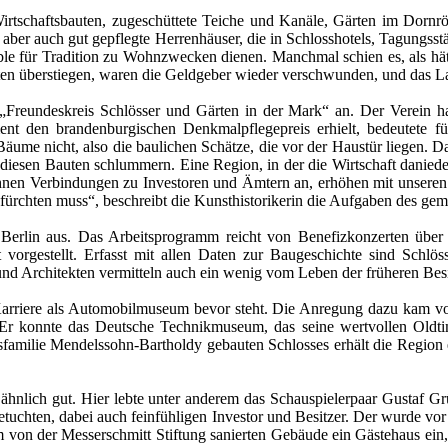
rtschaftsbauten, zugeschüttete Teiche und Kanäle, Gärten im Dornr
 aber auch gut gepflegte Herrenhäuser, die in Schlosshotels, Tagungss
ble für Tradition zu Wohnzwecken dienen. Manchmal schien es, als hä
n überstiegen, waren die Geldgeber wieder verschwunden, und das La
„Freundeskreis Schlösser und Gärten in der Mark“ an. Der Verein ha
ent den brandenburgischen Denkmalpflegepreis erhielt, bedeutete fü
me nicht, also die baulichen Schätze, die vor der Haustür liegen. Da 
esen Bauten schlummern. Eine Region, in der die Wirtschaft danieder l
bahnen Verbindungen zu Investoren und Ämtern an, erhöhen mit unsere
ürchten muss“, beschreibt die Kunsthistorikerin die Aufgaben des gem
on Berlin aus. Das Arbeitsprogramm reicht von Benefizkonzerten übe
t vorgestellt. Erfasst mit allen Daten zur Baugeschichte sind Schl
 Architekten vermitteln auch ein wenig vom Leben der früheren Besit
arriere als Automobilmuseum bevor steht. Die Anregung dazu kam von
 Er konnte das Deutsche Technikmuseum, das seine wertvollen Oldtim
amilie Mendelssohn-Bartholdy gebauten Schlosses erhält die Region ei
ähnlich gut. Hier lebte unter anderem das Schauspielerpaar Gustaf
tuchten, dabei auch feinfühligen Investor und Besitzer. Der wurde vor
 von der Messerschmitt Stiftung sanierten Gebäude ein Gästehaus ein