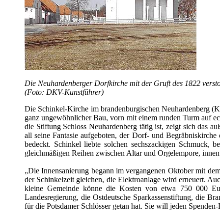
Die Neuhardenberger Dorfkirche mit der Gruft des 1822 verst
(Foto: DKV-Kunstführer)
Die Schinkel-Kirche im brandenburgischen Neuhardenberg (Krei
ganz ungewöhnlicher Bau, vorn mit einem runden Turm auf eckig
die Stiftung Schloss Neuhardenberg tätig ist, zeigt sich das 
all seine Fantasie aufgeboten, der Dorf- und Begräbniskirch
bedeckt. Schinkel liebte solchen sechszackigen Schmuck, be
gleichmäßigen Reihen zwischen Altar und Orgelempore, innen
„Die Innensanierung begann im vergangenen Oktober mit dem 
der Schinkelzeit gleichen, die Elektroanlage wird erneuert. Au
kleine Gemeinde könne die Kosten von etwa 750 000 Euro 
Landesregierung, die Ostdeutsche Sparkassenstiftung, die B
für die Potsdamer Schlösser getan hat. Sie will jeden Spenden