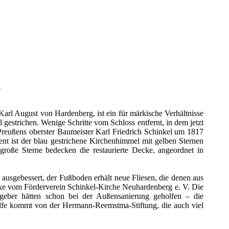
.
arl August von Hardenberg, ist ein für märkische Verhältnisse
gestrichen. Wenige Schritte vom Schloss entfernt, in dem jetzt
t Preußens oberster Baumeister Karl Friedrich Schinkel um 1817
nt ist der blau gestrichene Kirchenhimmel mit gelben Sternen
große Sterne bedecken die restaurierte Decke, angeordnet in
sgebessert, der Fußboden erhält neue Fliesen, die denen aus
Starke vom Förderverein Schinkel-Kirche Neuhardenberg e. V. Die
geber hätten schon bei der Außensanierung geholfen – die
ilfe kommt von der Hermann-Reemstma-Stiftung, die auch viel