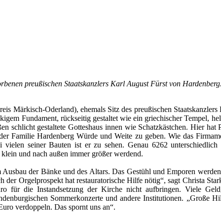
orbenen preußischen Staatskanzlers Karl August Fürst von Hardenberg
s Märkisch-Oderland), ehemals Sitz des preußischen Staatskanzlers K
em Fundament, rückseitig gestaltet wie ein griechischer Tempel, hell 
außen schlicht gestaltete Gotteshaus innen wie Schatzkästchen. Hier ha
e der Familie Hardenberg Würde und Weite zu geben. Wie das Firmame
i vielen seiner Bauten ist er zu sehen. Genau 6262 unterschiedlich 
 klein und nach außen immer größer werdend.
Ausbau der Bänke und des Altars. Das Gestühl und Emporen werden au
ch der Orgelprospekt hat restauratorische Hilfe nötig“, sagt Christa 
für die Instandsetzung der Kirche nicht aufbringen. Viele Geld
randenburgischen Sommerkonzerte und andere Institutionen. „Große H
-Euro verdoppeln. Das spornt uns an“.