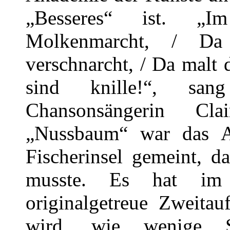
„Besseres“ ist. „
Molkenmarcht, / Da
verschnarcht, / Da malt d
sind knille!“, san
Chansonsängerin Cl
„Nussbaum“ war das Al
Fischerinsel gemeint, 
musste. Es hat im 
originalgetreue Zweitau
wird, wie wenige S