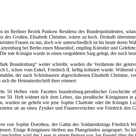
n im Berliner Bezirk Pankow Residenz des Bundespräsidenten, solang
hs des Großen, Elisabeth Christine, wären zu hoch. Deshalb übernimmt
ekrönten Frauen zu tun, doch wie unterschiedlich ist bis heute deren 
r Lietzenburg bei Berlin einen Musenhof, empfing Künstler und Gelehrte, e
 Die tote Königin wurde in einen vergoldeten Sarg gelegt, der noch heu
Mark Brandenburg“ weiter schreibt, wurden die Verdienste der geistvo
h I., schon vom Enkel, Friedrich II. heftig kritisiert wurde. Während 
emahlin, der nach Schönhausen abgeschobenen Elisabeth Christine, ve
s sich die Heimatzeitschrift ihrer erinnert.
hr 50 Heften viele Facetten brandenburg-preußischer Geschichte ebe
ene 50. Heft widmet sich dem Leben, das preußische Königinnen in go
wurden sie geliebt wie jene Sophie Charlotte oder die Königin Luise
rieten sie an einen Zyniker und Frauenverächter wie Friedrich den 
n von Sophie Dorothea, der Gattin des Soldatenkönigs Friedrich Wil
teuert. Einige Königinnen bleiben aus Platzgründen ausgespart. So hä
. Entschädigt wird der Leser in einem Beitrag von Jan Feustel über di