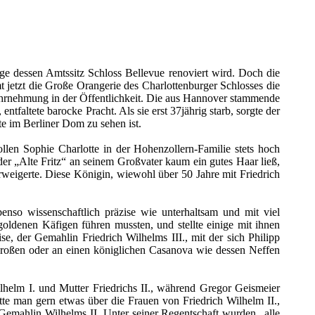
e dessen Amtssitz Schloss Bellevue renoviert wird. Doch die
 jetzt die Große Orangerie des Charlottenburger Schlosses die
Wahrnehmung in der Öffentlichkeit. Die aus Hannover stammende
ntfaltete barocke Pracht. Als sie erst 37jährig starb, sorgte der
te im Berliner Dom zu sehen ist.
llen Sophie Charlotte in der Hohenzollern-Familie stets hoch
der „Alte Fritz“ an seinem Großvater kaum ein gutes Haar ließ,
rweigerte. Diese Königin, wiewohl über 50 Jahre mit Friedrich
nso wissenschaftlich präzise wie unterhaltsam und mit viel
ldenen Käfigen führen mussten, und stellte einige mit ihnen
, der Gemahlin Friedrich Wilhelms III., mit der sich Philipp
Großen oder an einen königlichen Casanova wie dessen Neffen
helm I. und Mutter Friedrichs II., während Gregor Geismeier
tte man gern etwas über die Frauen von Friedrich Wilhelm II.,
e Gemahlin Wilhelms II. Unter seiner Regentschaft wurden „alle