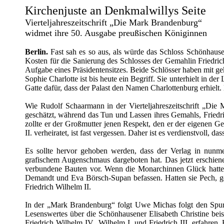
Kirchenjuste an Denkmalwillys Seite
Vierteljahreszeitschrift „Die Mark Brandenburg“
widmet ihre 50. Ausgabe preußischen Königinnen
Berlin.
Fast sah es so aus, als würde das Schloss Schönhause
Kosten für die Sanierung des Schlosses der Gemahlin Friedric
Aufgabe eines Präsidentensitzes. Beide Schlösser haben mit g
Sophie Charlotte ist bis heute ein Begriff. Sie unterhielt in de
Gatte dafür, dass der Palast den Namen Charlottenburg erhielt.
Wie Rudolf Schaarmann in der Vierteljahreszeitschrift „Die 
geschätzt, während das Tun und Lassen ihres Gemahls, Friedric
zollte er der Großmutter jenen Respekt, den er der eigenen G
II. verheiratet, ist fast vergessen. Daher ist es verdienstvoll, das
Es sollte hervor gehoben werden, dass der Verlag in nunme
grafischem Augenschmaus dargeboten hat. Das jetzt erschien
verbundene Bauten vor. Wenn die Monarchinnen Glück hatten, 
Demandt und Eva Börsch-Supan befassen. Hatten sie Pech, ge
Friedrich Wilhelm II.
In der „Mark Brandenburg“ folgt Uwe Michas folgt den Spure
Lesenswertes über die Schönhausener Elisabeth Christine beis
Friedrich Wilhelm IV., Wilhelm I. und Friedrich III. erfahren