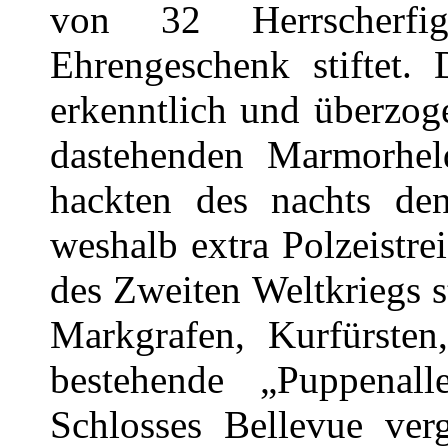
von 32 Herrscherfi
Ehrengeschenk stiftet.
erkenntlich und überzoge
dastehenden Marmorhel
hackten des nachts de
weshalb extra Polzeistre
des Zweiten Weltkriegs s
Markgrafen, Kurfürste
bestehende „Puppenal
Schlosses Bellevue ver