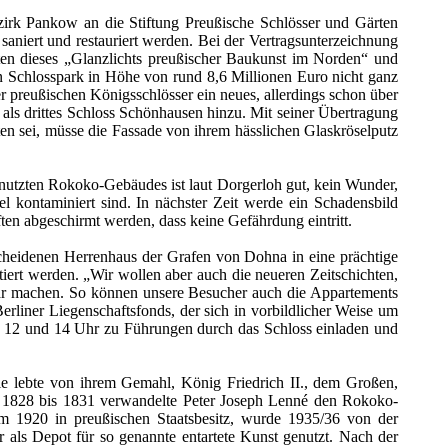
irk Pankow an die Stiftung Preußische Schlösser und Gärten
saniert und restauriert werden. Bei der Vertragsunterzeichnung
äten dieses „Glanzlichts preußischer Baukunst im Norden“ und
n Schlosspark in Höhe von rund 8,6 Millionen Euro nicht ganz
er preußischen Königsschlösser ein neues, allerdings schon über
als drittes Schloss Schönhausen hinzu. Mit seiner Übertragung
en sei, müsse die Fassade von ihrem hässlichen Glaskröselputz
utzten Rokoko-Gebäudes ist laut Dorgerloh gut, kein Wunder,
l kontaminiert sind. In nächster Zeit werde ein Schadensbild
ten abgeschirmt werden, dass keine Gefährdung eintritt.
cheidenen Herrenhaus der Grafen von Dohna in eine prächtige
tiert werden. „Wir wollen aber auch die neueren Zeitschichten,
ar machen. So können unsere Besucher auch die Appartements
rliner Liegenschaftsfonds, der sich in vorbildlicher Weise um
, 12 und 14 Uhr zu Führungen durch das Schloss einladen und
 Sie lebte von ihrem Gemahl, König Friedrich II., dem Großen,
Von 1828 bis 1831 verwandelte Peter Joseph Lenné den Rokoko-
am 1920 in preußischen Staatsbesitz, wurde 1935/36 von der
als Depot für so genannte entartete Kunst genutzt. Nach der