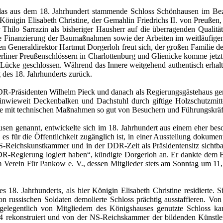
das aus dem 18. Jahrhundert stammende Schloss Schönhausen im Bez
Königin Elisabeth Christine, der Gemahlin Friedrichs II. von Preußen, 
 Thilo Sarrazin als bisheriger Hausherr auf die überragenden Qualit
ie Finanzierung der Baumaßnahmen sowie der Arbeiten im weitläufige
ren Generaldirektor Hartmut Dorgerloh freut sich, der großen Familie d
liner Preußenschlössern in Charlottenburg und Glienicke komme jetzt 
Lücke geschlossen. Während das Innere weitgehend authentisch erhalt
 des 18. Jahrhunderts zurück.
-Präsidenten Wilhelm Pieck und danach als Regierungsgästehaus gen
 inwieweit Deckenbalken und Dachstuhl durch giftige Holzschutzmitte
könne mit technischen Maßnahmen so gut von Besuchern und Führungskräf
n genannt, entwickelte sich im 18. Jahrhundert aus einem eher bes
es für die Öffentlichkeit zugänglich ist, in einer Ausstellung dokumen
-Reichskunstkammer und in der DDR-Zeit als Präsidentensitz sichtb
DR-Regierung logiert haben“, kündigte Dorgerloh an. Er dankte dem Be
m Verein Für Pankow e. V., dessen Mitglieder stets am Sonntag um 11
s 18. Jahrhunderts, als hier Königin Elisabeth Christine residierte.
on russischen Soldaten demolierte Schloss prächtig ausstaffieren. 
gelegentlich von Mitgliedern des Königshauses genutzte Schloss k
rekonstruiert und von der NS-Reichskammer der bildenden Künstler 