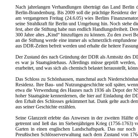
Nach jahrelangen Verhandlungen überträgt das Land Berlin 
Berlin-Brandenburg. Bis 2009 soll die prächtige Residenz der 
am vergangenen Freitag (24.6.05) wies Berlins Finanzsenator
seine Strahlkraft für Berlin und Umgebung hin. Noch stehe d
fest, aber die Stiftung habe nun endlich Handlungsfreiheit. De
300 Jahre altes „Kind“ hinzufügen zu können. Zu den zwei Ber
an die Stiftung werde eine immer als schmerzlich empfundene 
aus DDR-Zeiten befreit werden und erhalte die heitere Fassung
Der Zustand des nach Gründung der DDR als Amtssitz des DDR
es war ja Staatsgästehaus. Allerdings müsse geprüft werden,
erarbeitet, und was sich als chemisch belastet herausstellt, 
Das Schloss zu Schönhausen, manchmal auch Niederschönhause
Residenz. Ihre Bau- und Nutzungsgeschichte soll später, wenn 
etwa die Verwendung des Hauses nach 1936 als Depot der NS
hoher Staatsgäste kennenlernen, die hier auf Einladung der D
den Erhalt des Schlosses gekümmert hat. Dank gelte auch de
aus seiner Geschichte erzählen.
Seine Glanzzeit erlebte das Anwesen in der zweiten Hälfte de
getrennt und ließ das im Siebenjährigen Krieg (1756-1763) v
Garten in einen englischen Landschaftspark. Das nur noch 
Preußischen Schlösserverwaltung nach dem Zustand von 1764 