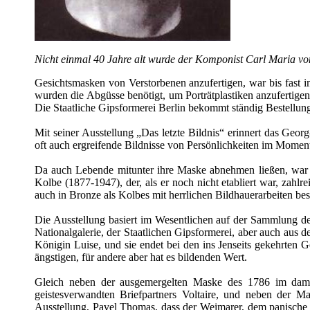
Nicht einmal 40 Jahre alt wurde der Komponist Carl Maria vo
Gesichtsmasken von Verstorbenen anzufertigen, war bis fast i
wurden die Abgüsse benötigt, um Porträtplastiken anzufertigen
Die Staatliche Gipsformerei Berlin bekommt ständig Bestellung
Mit seiner Ausstellung „Das letzte Bildnis“ erinnert das Geo
oft auch ergreifende Bildnisse von Persönlichkeiten im Moment
Da auch Lebende mitunter ihre Maske abnehmen ließen, war 
Kolbe (1877-1947), der, als er noch nicht etabliert war, zah
auch in Bronze als Kolbes mit herrlichen Bildhauerarbeiten be
Die Ausstellung basiert im Wesentlichen auf der Sammlung d
Nationalgalerie, der Staatlichen Gipsformerei, aber auch a
Königin Luise, und sie endet bei den ins Jenseits gekehrten
ängstigen, für andere aber hat es bildenden Wert.
Gleich neben der ausgemergelten Maske des 1786 im damal
geistesverwandten Briefpartners Voltaire, und neben der Ma
Ausstellung, Pavel Thomas, dass der Weimarer, dem panische