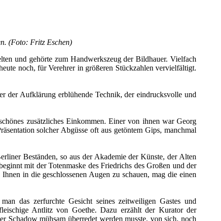
. (Foto: Fritz Eschen)
 selten und gehörte zum Handwerkszeug der Bildhauer. Vielfach
ute noch, für Verehrer in größeren Stückzahlen vervielfältigt.
ter der Aufklärung erblühende Technik, der eindrucksvolle und
 schönes zusätzliches Einkommen. Einer von ihnen war Georg
 Präsentation solcher Abgüsse oft aus getöntem Gips, manchmal
rliner Beständen, so aus der Akademie der Künste, der Alten
eginnt mit der Totenmaske des Friedrichs des Großen und der
. Ihnen in die geschlossenen Augen zu schauen, mag die einen
an das zerfurchte Gesicht seines zeitweiligen Gastes und
fleischige Antlitz von Goethe. Dazu erzählt der Kurator der
auer Schadow mühsam überredet werden musste, von sich, noch