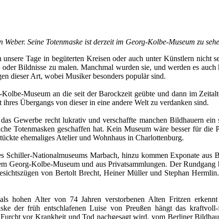
n Weber. Seine Totenmaske ist derzeit im Georg-Kolbe-Museum zu sehen
n unsere Tage in begüterten Kreisen oder auch unter Künstlern nicht
 oder Bildnisse zu malen. Manchmal wurden sie, und werden es auch he
en dieser Art, wobei Musiker besonders populär sind.
rg-Kolbe-Museum an die seit der Barockzeit geübte und dann im Zeital
 ihres Übergangs von dieser in eine andere Welt zu verdanken sind.
das Gewerbe recht lukrativ und verschaffte manchen Bildhauern ein
lreiche Totenmasken geschaffen hat. Kein Museum wäre besser für die
stückte ehemaliges Atelier und Wohnhaus in Charlottenburg.
es Schiller-Nationalmuseums Marbach, hinzu kommen Exponate aus Be
us dem Georg-Kolbe-Museum und aus Privatsammlungen. Der Rundgang b
 Gesichtszügen von Bertolt Brecht, Heiner Müller und Stephan Hermlin
s hohen Alter von 74 Jahren verstorbenen Alten Fritzen erkennt m
ske der früh entschlafenen Luise von Preußen hängt das kraftvoll-
 Furcht vor Krankheit und Tod nachgesagt wird, vom Berliner Bildh