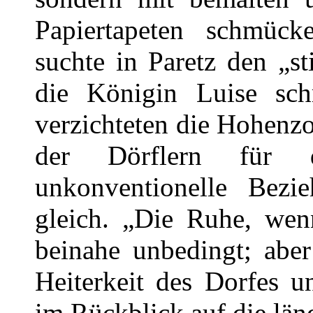
Papiertapeten schmück
suchte in Paretz den „st
die Königin Luise schr
verzichteten die Hohenzol
der Dörflern für d
unkonventionelle Bezi
gleich. „Die Ruhe, wen
beinahe unbedingt; aber
Heiterkeit des Dorfes u
im Rückblick auf die länd