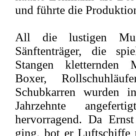
und führte die Produktio
All die lustigen Mu
Sänftenträger, die s
Stangen kletternden 
Boxer, Rollschuhlä
Schubkarren wurden i
Jahrzehnte angefer
hervorragend. Da Erns
ging, bot er Luftschiffe