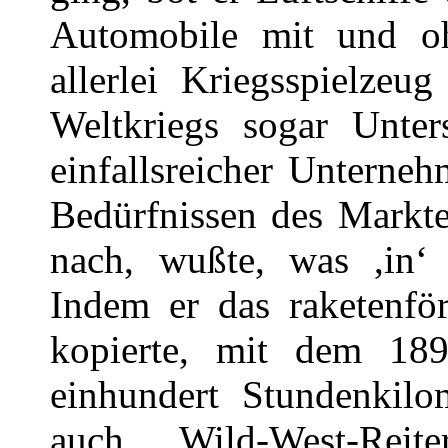
Automobile mit und o
allerlei Kriegsspielzeu
Weltkriegs sogar Unte
einfallsreicher Unterneh
Bedürfnissen des Markte
nach, wußte, was ,in‘ i
Indem er das raketenfö
kopierte, mit dem 18
einhundert Stundenkilom
auch Wild-West-Rei