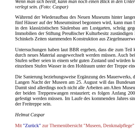
Wenn man sich beeilt, kann man noch einen Blick in den Unter
verlegt sein. (Foto: Caspar)
Während der Wiederaufbau des Neuen Museums hinter langen P
fünf Häuser auf der Museumsinsel begonnen wird, kann man bei
in den klassizistischen Säulenbau am Lustgarten, schräg g
Immobilien der Stiftung Preußischer Kulturbesitz zuständige
Schinkels Zeiten stammenden Konstruktion aus Ziegelmauerwerk
Untersuchungen haben laut BBR ergeben, dass die zum Teil kor
durch neues Material ausgewechselt werden müssen. Auch bei
Stufen selber seien in einem sehr guten Zustand und würden 
einzelnen Stufen Wasser in den Hohlraum unter der Treppe ein
Die Sanierung beziehungsweise Ergänzung des Mauerwerks, die 
Langen Nacht der Museen am 25. August will das Bundesamt 
Damit sind allerdings noch nicht alle Arbeiten am Alten M
der beiden Treppenwangen restauriert; es folgen Anfang 20
gefestigt werden müssen. Im Laufe des kommenden Jahres sin
der Freitreppe sein.
Helmut Caspar
Mit
"Zurück"
zur Themenübersicht "Museen, Denkmalpflege"