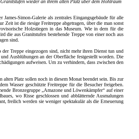
e Granitstufen wieder an ihrem alten Platz über dem Hohlraum
 James-Simon-Galerie als zentrales Eingangsgebäude für alle
eit ist die riesige Freitreppe abgetragen, über die man sonst
rovisorische Holzstiegen in das Museum. Wie in dem für die
rd die aus Granitstufen bestehende Treppe von einer noch aus
agen sind.
b der Treppe eingezogen sind, nicht mehr ihren Dienst tun und
und Ausblühungen an der Oberfläche festgestellt worden. Die
eschädigungen aufweisen. Um zu verhindern, dass zwischen den
alten Platz sollen noch in diesem Monat beendet sein. Bis zur
m Wasser geschützte Freitreppe für die Besucher freigeben.
tammende Bronzegruppe „Amazone und Löwenkämpfer“ auf einer
elbaues, wo Risse geschlossen und abblätternde Ausmalungen
 freilich werden sie weniger spektakulär als die Erneuerung