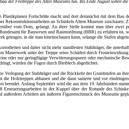
bau der Freitreppe des Alten Museums tun. Bis Ende August sollen di
lastikplanen Fortschritte macht und dort demnächst mit dem Bau der
 Rekonstruktionsarbeiten an Schinkels Altem Museum zuschauen. Zur Z
egenüber vom Dom, gelangt. An ihrer Stelle kommt man über zwei p
n Bundesamt für Bauwesen und Raumordnung (BBR) zu erfahren ist, wi
 getragen, in die man hineinschauen kann, solange die Stufen abgetr
rodierten und daher nicht mehr standfesten Stahlträger, die unterhal
m Mauerwerk unter der Treppe seien Schäden durch Frosteinwirkung 
keine oder nur geringfügige Verwitterungsspuren oder mechanische B
dringt, würden die Fugen durch Bleiblech abgedichtet.
Verlegung der Stahlträger und die Rückkehr der Granitstufen an ihren 
die Holztreppen abbauen und die dann sanierte und vor eindringende
useum beendet. Anfang September wird die aus dem 19. Jahrhundert s
08 Erneuerungsarbeiten in der Kuppel über der Rotunde des Schink
d außerdem Arbeiten am äußeren Figurenschmuck des Museums geplant,