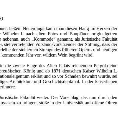
r)
bauen ließen. Neuerdings kann man diesen Hang im Herzen der
r Wilhelm I. nach alten Fotos und Bauplänen originalgetreu
de nebenan, auch „Kommode“ genannt, als Juristische Fakultät
 stellvertretender Vorstandsvorsitzender der Stiftung, dass der
rleihe der steinernen Strenge des früheren Opern- und heutigen
a im kommenden Jahr von wildem Wein begrünt wird.
n die zweite Etage des Alten Palais reichenden Pergola eine
 preußischen König und ab 1871 deutschen Kaiser Wilhelm I.,
Nationaleigentum erklärt und so vor Schaden bewahrt wurde, sei
ges Architektur- und Geschichtsdenkmal. In der kaiserlichen
erinnere.
ristische Fakultät weiter. Der Vorschlag, das nun durch den
stsein zu bringen, stoße in der Universität auf offene Ohren