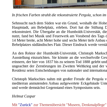
In frischen Farben strahlt die rekonstruierte Pergola, schon 
Sehnsucht nach dem Süden war ein Grund, weshalb die Hohenz
Hauptstadt, am Bebelplatz, erleben. Dort hat die Stiftung
rekonstruiert. Die Übergabe an die Humboldt-Universität, di
nutzt, fand bei Musik und Feuerwerk am Vorabend des Tags der d
14 Meter breite, acht Meter hohe und sechs Meter tiefe Anbau 
Bebelplatzes südländisches Flair. Dieser Eindruck werde verst
An den Rektor der Humboldt-Universität, Christoph Markschi
Ausstellung einzurichten. Sie könnte an die wechselvolle G
erinnern, der hier von 1837 bis zu seinem Tod 1888 gelebt und
ungeachtet der Zerstörungen im Zweiten Weltkrieg und der v
Residenz seien Entscheidungen von nationaler und international
Christoph Markschies nahm mit großer Freude die Pergola vo
mediterran anmutenden Anbau aufgewertete Eckgebäude Unter d
und werde demnächst Gegenstand eines Symposiums sein.
Helmut Caspar
Mit
"Zurück"
zur Themenübersicht "Museen, Denkmalpflege"