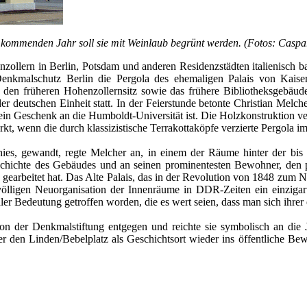
im kommenden Jahr soll sie mit Weinlaub begrünt werden. (Fotos: Caspa
ollern in Berlin, Potsdam und anderen Residenzstädten italienisch 
 Denkmalschutz Berlin die Pergola des ehemaligen Palais von Kaise
e den früheren Hohenzollernsitz sowie das frühere Bibliotheksgebäu
eutschen Einheit statt. In der Feierstunde betonte Christian Melcher,
ein Geschenk an die Humboldt-Universität ist. Die Holzkonstruktion ve
ärkt, wenn die durch klassizistische Terrakottaköpfe verzierte Pergol
es, gewandt, regte Melcher an, in einem der Räume hinter der bis i
eschichte des Gebäudes und an seinen prominentesten Bewohner, den
 gearbeitet hat. Das Alte Palais, das in der Revolution von 1848 zum 
ölligen Neuorganisation der Innenräume in DDR-Zeiten ein einzigarti
er Bedeutung getroffen worden, die es wert seien, dass man sich ihrer 
n der Denkmalstiftung entgegen und reichte sie symbolisch an die Ju
en Linden/Bebelplatz als Geschichtsort wieder ins öffentliche Bewus