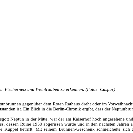
am Fischernetz und Weintrauben zu erkennen. (Fotos: Caspar)
tunbrunnen gegenüber dem Roten Rathaus dreht oder im Vorweihnachts
tanden ist. Ein Blick in die Berlin-Chronik ergibt, dass der Neptunbrun
gott Neptun in der Mitte, war der am Kaiserhof hoch angesehene und 
oss, dessen Ruine 1950 abgerissen wurde und in den nächsten Jahren a
 Kuppel betrifft. Mit seinem Brunnen-Geschenk schmeichelte sich de