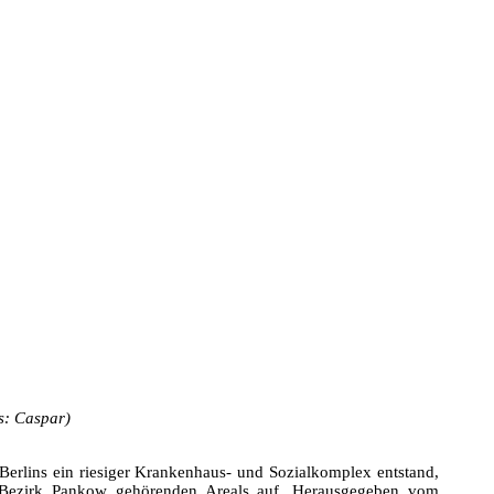
s: Caspar)
Berlins ein riesiger Krankenhaus- und Sozialkomplex entstand,
m Bezirk Pankow gehörenden Areals auf. Herausgegeben vom