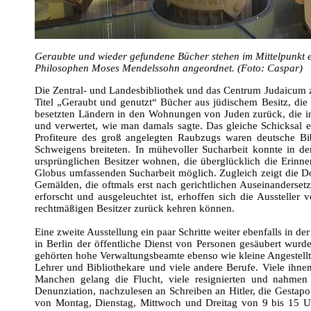
Geraubte und wieder gefundene Bücher stehen im Mittelpunkt 
Philosophen Moses Mendelssohn angeordnet. (Foto: Caspar)
Die Zentral- und Landesbibliothek und das Centrum Judaicum z
Titel „Geraubt und genutzt“ Bücher aus jüdischem Besitz, d
besetzten Ländern in den Wohnungen von Juden zurück, die i
und verwertet, wie man damals sagte. Das gleiche Schicksal er
Profiteure des groß angelegten Raubzugs waren deutsche Bib
Schweigens breiteten. In mühevoller Sucharbeit konnte in 
ursprünglichen Besitzer wohnen, die überglücklich die Erin
Globus umfassenden Sucharbeit möglich. Zugleich zeigt die D
Gemälden, die oftmals erst nach gerichtlichen Auseinanders
erforscht und ausgeleuchtet ist, erhoffen sich die Ausstell
rechtmäßigen Besitzer zurück kehren können.
Eine zweite Ausstellung ein paar Schritte weiter ebenfalls in 
in Berlin der öffentliche Dienst von Personen gesäubert wurde
gehörten hohe Verwaltungsbeamte ebenso wie kleine Angestellte
Lehrer und Bibliothekare und viele andere Berufe. Viele ih
Manchen gelang die Flucht, viele resignierten und nahmen 
Denunziation, nachzulesen an Schreiben an Hitler, die Gestap
von Montag, Dienstag, Mittwoch und Dreitag von 9 bis 15 U