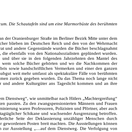
icum. Die Schautafeln sind um eine Marmorbüste des berühmten
n der Oranienburger Straße im Berliner Bezirk Mitte unter dem
Bücher blieben im Deutschen Reich und den von der Wehrmacht
srat und andere Gegenstände wurden die Bücher beschlagnahmt
, die ebenfalls von den Nationalsozialisten geplündert wurden.
en und über sie in den folgenden Jahrzehnten den Mantel des
rden, wem solche Bücher gehörten und wo die Nachkommen der
bris sowie handschriftlichen Vermerken und einer den ganzen
ubgut weit mehr umfasst als spektakuläre Fälle von berühmten
kommen zurück gegeben wurden. Da das Thema noch lange nicht
her und andere Kulturgüter ans Tageslicht kommen und an ihre
 dem Dienstweg“, wie unmittelbar nach Hitlers „Machtergreifung“
alisten passten. Zu den zwangspensionierten Männern und Frauen
inierung waren Professoren, Polizisten und Pförtner, aber auch
tagtäglicher Schikane und wachsender Ausgrenzung betroffen.
derliche Seite der Deklassierung unzähliger Menschen durch
eer gewordenen Posten breit machten. Die Ausstellungen können
ch zur Ausstellung „…auf dem Dienstweg. Die Verfolgung von