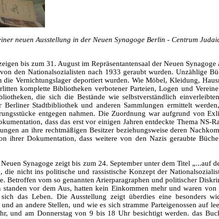
einer neuen Ausstellung in der Neuen Synagoge Berlin - Centrum Juda
eigen bis zum 31. August im Repräsentantensaal der Neuen Synagoge a
ie von den Nationalsozialisten nach 1933 geraubt wurden. Unzählige 
n die Vernichtungslager deportiert wurden. Wie Möbel, Kleidung, Hau
litten komplette Bibliotheken verbotener Parteien, Logen und Vereine
liotheken, die sich die Bestände wie selbstverständlich einverleibt
der Berliner Stadtbibliothek und anderen Sammlungen ermittelt we
nerungsstücke entgegen nahmen. Die Zuordnung war aufgrund von Exli
okumentation, dass das erst vor einigen Jahren entdeckte Thema NS-Ra
etzungen an ihre rechtmäßigen Besitzer beziehungsweise deren Nach
er von ihrer Dokumentation, dass weitere von den Nazis geraubte Büc
der Neuen Synagoge zeigt bis zum 24. September unter dem Titel „...auf
, die nicht ins politische und rassistische Konzept der Nationalsozi
. Betroffen vom so genannten Arierparagraphen und politischer Diskrim
nen standen vor dem Aus, hatten kein Einkommen mehr und waren von 
sich das Leben. Die Ausstellung zeigt überdies eine besonders wi
o und an andere Stellen, und wie es sich stramme Parteigenossen auf l
hr, und am Donnerstag von 9 bis 18 Uhr besichtigt werden. das Bu