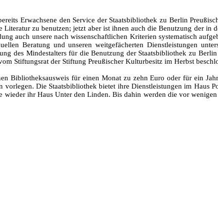
ereits Erwachsene den Service der Staatsbibliothek zu Berlin Preußis
lte Literatur zu benutzen; jetzt aber ist ihnen auch die Benutzung der 
ung auch unsere nach wissenschaftlichen Kriterien systematisch aufgeb
duellen Beratung und unseren weitgefächerten Dienstleistungen unter
zung des Mindestalters für die Benutzung der Staatsbibliothek zu Berl
om Stiftungsrat der Stiftung Preußischer Kulturbesitz im Herbst besch
en Bibliotheksausweis für einen Monat zu zehn Euro oder für ein Jahr
n vorlegen. Die Staatsbibliothek bietet ihre Dienstleistungen im Haus P
sie wieder ihr Haus Unter den Linden. Bis dahin werden die vor wenig