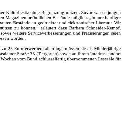
cher Kulturbesitz ohne Begrenzung nutzen. Zuvor war es jungen
in den Magazinen befindlichen Bestände möglich. „Immer häufiger
auten Bestände an gedruckter und elektronischer Literatur. Wir
stützen zu können,“ erläutert dazu Barbara Schneider-Kempf,
in sowie weitere Serviceverbesserungen und Präzisierungen seien
lossen worden.
 zu 25 Euro erwerben; allerdings müssen sie als Minderjährige
otsdamer Straße 33 (Tiergarten) sowie an ihrem Interimsstandort
en Wochen vom Bund schlüsselfertig übernommenen Lesesäle für