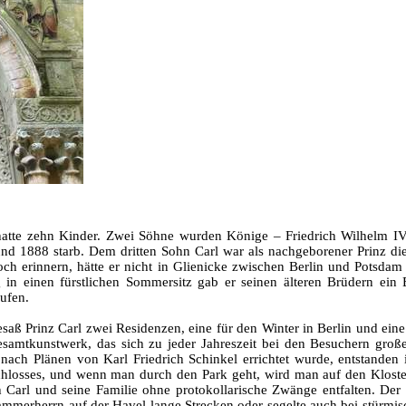
hatte zehn Kinder. Zwei Söhne wurden Könige – Friedrich Wilhelm IV.
nd 1888 starb. Dem dritten Sohn Carl war als nachgeborener Prinz die 
 erinnern, hätte er nicht in Glienicke zwischen Berlin und Potsdam e
in einen fürstlichen Sommersitz gab er seinen älteren Brüdern ein 
ufen.
esaß Prinz Carl zwei Residenzen, eine für den Winter in Berlin und eine
Gesamtkunstwerk, das sich zu jeder Jahreszeit bei den Besuchern große
ach Plänen von Karl Friedrich Schinkel errichtet wurde, entstanden im
hlosses, und wenn man durch den Park geht, wird man auf den Kloste
Carl und seine Familie ohne protokollarische Zwänge entfalten. Der
merherrn auf der Havel lange Strecken oder segelte auch bei stürmisch