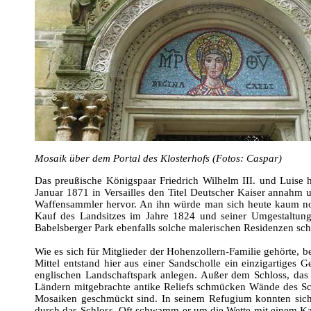
Mosaik über dem Portal des Klosterhofs (Fotos: Caspar)
Das preußische Königspaar Friedrich Wilhelm III. und Luise 
Januar 1871 in Versailles den Titel Deutscher Kaiser annahm u
Waffensammler hervor. An ihn würde man sich heute kaum noch
Kauf des Landsitzes im Jahre 1824 und seiner Umgestaltung 
Babelsberger Park ebenfalls solche malerischen Residenzen sch
Wie es sich für Mitglieder der Hohenzollern-Familie gehörte, b
Mittel entstand hier aus einer Sandscholle ein einzigartiges 
englischen Landschaftspark anlegen. Außer dem Schloss, das n
Ländern mitgebrachte antike Reliefs schmücken Wände des Sc
Mosaiken geschmückt sind. In seinem Refugium konnten sich 
durch das Schloss. Oft schwamm er um die Wette mit einem Kam