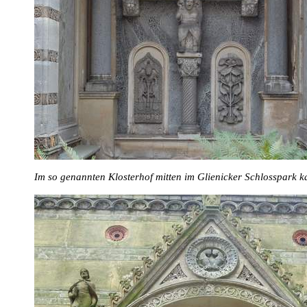
Im so genannten Klosterhof mitten im Glienicker Schlosspark k