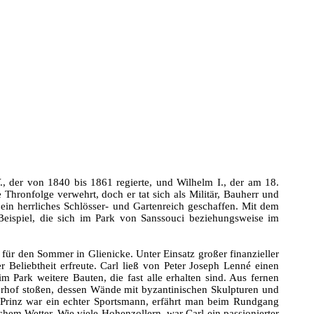
, der von 1840 bis 1861 regierte, und Wilhelm I., der am 18.
Thronfolge verwehrt, doch er tat sich als Militär, Bauherr und
in herrliches Schlösser- und Gartenreich geschaffen. Mit dem
Beispiel, die sich im Park von Sanssouci beziehungsweise im
 für den Sommer in Glienicke. Unter Einsatz großer finanzieller
r Beliebtheit erfreute. Carl ließ von Peter Joseph Lenné einen
 Park weitere Bauten, die fast alle erhalten sind. Aus fernen
rhof stoßen, dessen Wände mit byzantinischen Skulpturen und
 Prinz war ein echter Sportsmann, erfährt man beim Rundgang
em Wetter. Wie viele Hohenzollern, war Carl ein passionierter