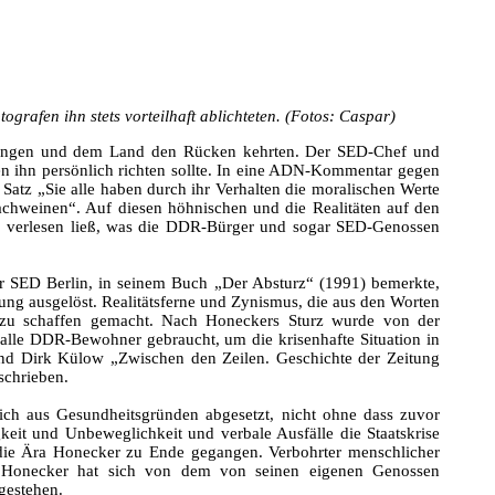
grafen ihn stets vorteilhaft ablichteten. (Fotos: Caspar)
e gingen und dem Land den Rücken kehrten. Der SED-Chef und
en ihn persönlich richten sollte. In eine ADN-Kommentar gegen
atz „Sie alle haben durch ihr Verhalten die moralischen Werte
nachweinen“. Auf diesen höhnischen und die Realitäten auf den
ra, verlesen ließ, was die DDR-Bürger und sogar SED-Genossen
er SED Berlin, in seinem Buch „Der Absturz“ (1991) bemerkte,
ung ausgelöst. Realitätsferne und Zynismus, die aus den Worten
er zu schaffen gemacht. Nach Honeckers Sturz wurde von der
 alle DDR-Bewohner gebraucht, um die krisenhafte Situation in
d Dirk Külow „Zwischen den Zeilen. Geschichte der Zeitung
schrieben.
ich aus Gesundheitsgründen abgesetzt, nicht ohne dass zuvor
keit und Unbeweglichkeit und verbale Ausfälle die Staatskrise
r die Ära Honecker zu Ende gegangen. Verbohrter menschlicher
ne Honecker hat sich von dem von seinen eigenen Genossen
ugestehen.