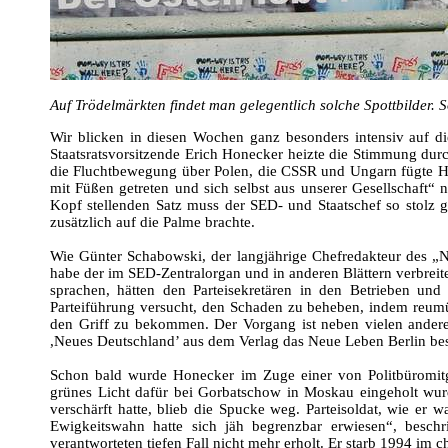
Auf Trödelmärkten findet man gelegentlich solche Spottbilder. S
Wir blicken in diesen Wochen ganz besonders intensiv auf 
Staatsratsvorsitzende Erich Honecker heizte die Stimmung dur
die Fluchtbewegung über Polen, die CSSR und Ungarn fügte Hon
mit Füßen getreten und sich selbst aus unserer Gesellschaft“
Kopf stellenden Satz muss der SED- und Staatschef so stolz 
zusätzlich auf die Palme brachte.
Wie Günter Schabowski, der langjährige Chefredakteur des „N
habe der im SED-Zentralorgan und in anderen Blättern verbreit
sprachen, hätten den Parteisekretären in den Betrieben un
Parteiführung versucht, den Schaden zu beheben, indem reumüt
den Griff zu bekommen. Der Vorgang ist neben vielen ande
,Neues Deutschland’ aus dem Verlag das Neue Leben Berlin bes
Schon bald wurde Honecker im Zuge einer von Politbüromitgl
grünes Licht dafür bei Gorbatschow in Moskau eingeholt wurde
verschärft hatte, blieb die Spucke weg. Parteisoldat, wie e
Ewigkeitswahn hatte sich jäh begrenzbar erwiesen“, besc
verantworteten tiefen Fall nicht mehr erholt. Er starb 1994 im 