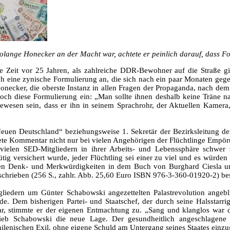
olange Honecker an der Macht war, achtete er peinlich darauf, dass Foto
die Zeit vor 25 Jahren, als zahlreiche DDR-Bewohner auf die Straß
ch eine zynische Formulierung an, die sich nach ein paar Monaten geg
ecker, die oberste Instanz in allen Fragen der Propaganda, nach dem S
 noch diese Formulierung ein: „Man sollte ihnen deshalb keine Träne 
gewesen sein, dass er ihn in seinem Sprachrohr, der Aktuellen Kame
euen Deutschland“ beziehungsweise 1. Sekretär der Bezirksleitung d
ete Kommentar nicht nur bei vielen Angehörigen der Flüchtlinge Empör
d vielen SED-Mitgliedern in ihrer Arbeits- und Lebenssphäre schw
ig versichert wurde, jeder Flüchtling sei einer zu viel und es würden
ren Denk- und Merkwürdigkeiten in dem Buch von Burghard Ciesla un
chrieben (256 S., zahlr. Abb. 25,60 Euro ISBN 976-3-360-01920-2) be
iedern um Günter Schabowski angezettelten Palastrevolution angebl
. Dem bisherigen Partei- und Staatschef, der durch seine Halsstarrig
r war, stimmte er der eigenen Entmachtung zu. „Sang und klanglos wa
hrieb Schabowski die neue Lage. Der gesundheitlich angeschlage
chilenischen Exil, ohne eigene Schuld am Untergang seines Staates einz