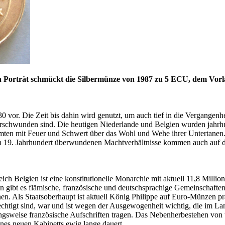
Sein Porträt schmückt die Silbermünze von 1987 zu 5 ECU, dem Vo
0 vor. Die Zeit bis dahin wird genutzt, um auch tief in die Vergangenh
rschwunden sind. Die heutigen Niederlande und Belgien wurden jahrhu
mmten mit Feuer und Schwert über das Wohl und Wehe ihrer Untertane
hen 19. Jahrhundert überwundenen Machtverhältnisse kommen auch auf 
h Belgien ist eine konstitutionelle Monarchie mit aktuell 11,8 Milli
 gibt es flämische, französische und deutschsprachige Gemeinschaften
onen. Als Staatsoberhaupt ist aktuell König Philippe auf Euro-Münzen pr
chtigt sind, war und ist wegen der Ausgewogenheit wichtig, die im La
ngsweise französische Aufschriften tragen. Das Nebenherbestehen von 
ines neuen Kabinetts ewig lange dauert.