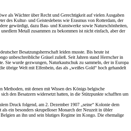
öwe als Wächter über Recht und Gerechtigkeit auf vielen Ausgaben
ter des Kultur- und Geisteslebens wie Erasmus von Rotterdam, der
andere gewürdigt, dazu Bau- und Kunstwerke sowie Naturschönheiten,
 unedlem Metall zusammen zu bekommen ist nicht einfach, aber der
eutscher Besatzungsherrschaft leiden musste. Bis heute ist
go unbeschreibliche Gräuel zuließ. Seit Jahren stand Herrscher in
utete. Sie wurde gezwungen, Naturkautschuk zu sammeln, der in Europa
die übrige Welt mit Elfenbein, das als „weißes Gold“ hoch gehandelt
len Methoden, mit denen mit Wissen des Königs belgische
ch den Besatzern widersetzt hatten, in die Stützpunkte schafften um
onalem Druck folgend, am 2. Dezember 1907 „seine“ Kolonie dem
 als ein besonders skrupelloser Monarch der Neuzeit in übler
in Belgien an ihn und sein blutiges Regime im Kongo. Die ehemalige