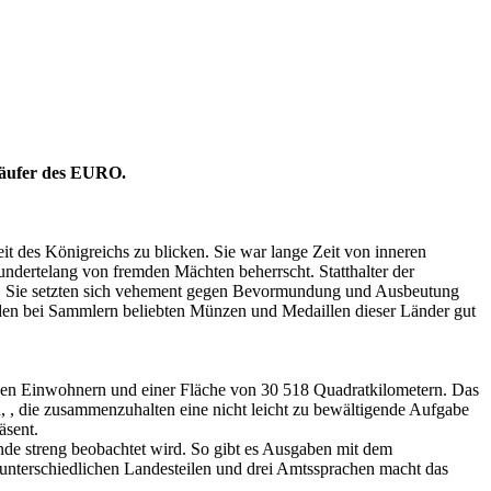
rläufer des EURO.
eit des Königreichs zu blicken. Sie war lange Zeit von inneren
ndertelang von fremden Mächten beherrscht. Statthalter der
n. Sie setzten sich vehement gegen Bevormundung und Ausbeutung
den bei Sammlern beliebten Münzen und Medaillen dieser Länder gut
onen Einwohnern und einer Fläche von 30 518 Quadratkilometern. Das
, , die zusammenzuhalten eine nicht leicht zu bewältigende Aufgabe
äsent.
nde streng beobachtet wird. So gibt es Ausgaben mit dem
unterschiedlichen Landesteilen und drei Amtssprachen macht das