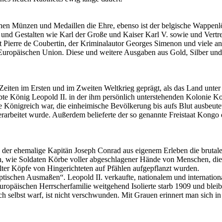
nen Münzen und Medaillen die Ehre, ebenso ist der belgische Wappenl
und Gestalten wie Karl der Große und Kaiser Karl V. sowie und Vertre
t Pierre de Coubertin, der Kriminalautor Georges Simenon und viele 
uropäischen Union. Diese und weitere Ausgaben aus Gold, Silber und
iten im Ersten und im Zweiten Weltkrieg geprägt, als das Land unter d
bte König Leopold II. in der ihm persönlich unterstehenden Kolonie Kon
igene Königreich war, die einheimische Bevölkerung bis aufs Blut ausbe
rarbeitet wurde. Außerdem belieferte der so genannte Freistaat Kongo 
te der ehemalige Kapitän Joseph Conrad aus eigenem Erleben die bruta
 wie Soldaten Körbe voller abgeschlagener Hände von Menschen, die si
lalter Köpfe von Hingerichteten auf Pfählen aufgepflanzt wurden.
ptischen Ausmaßen“. Leopold II. verkaufte, nationalem und internati
opäischen Herrscherfamilie weitgehend Isolierte starb 1909 und bleibt
ch selbst warf, ist nicht verschwunden. Mit Grauen erinnert man sich 