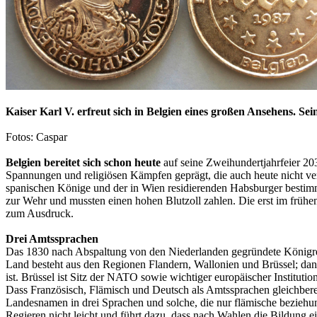
Kaiser Karl V. erfreut sich in Belgien eines großen Ansehens. 
Fotos: Caspar
Belgien bereitet sich schon heute
auf seine Zweihundertjahrfeier 203
Spannungen und religiösen Kämpfen geprägt, die auch heute nicht ve
spanischen Könige und der in Wien residierenden Habsburger besti
zur Wehr und mussten einen hohen Blutzoll zahlen. Die erst im frü
zum Ausdruck.
Drei Amtssprachen
Das 1830 nach Abspaltung von den Niederlanden gegründete Königreic
Land besteht aus den Regionen Flandern, Wallonien und Brüssel; dann
ist. Brüssel ist Sitz der NATO sowie wichtiger europäischer Instituti
Dass Französisch, Flämisch und Deutsch als Amtssprachen gleichbere
Landesnamen in drei Sprachen und solche, die nur flämische beziehu
Regieren nicht leicht und führt dazu, dass nach Wahlen die Bildung e