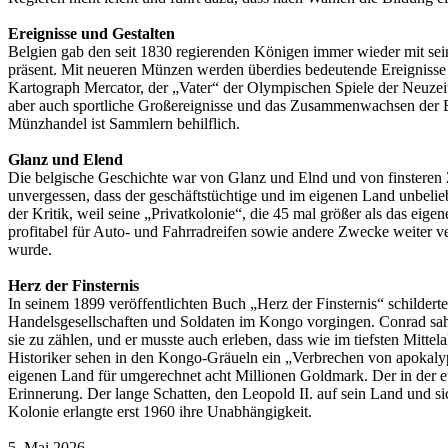
Ereignisse und Gestalten
Belgien gab den seit 1830 regierenden Königen immer wieder mit sei
präsent. Mit neueren Münzen werden überdies bedeutende Ereignisse 
Kartograph Mercator, der „Vater“ der Olympischen Spiele der Neuzei
aber auch sportliche Großereignisse und das Zusammenwachsen der E
Münzhandel ist Sammlern behilflich.
Glanz und Elend
Die belgische Geschichte war von Glanz und Elnd und von finsteren Ze
unvergessen, dass der geschäftstüchtige und im eigenen Land unbelie
der Kritik, weil seine „Privatkolonie“, die 45 mal größer als das e
profitabel für Auto- und Fahrradreifen sowie andere Zwecke weiter ve
wurde.
Herz der Finsternis
In seinem 1899 veröffentlichten Buch „Herz der Finsternis“ schilder
Handelsgesellschaften und Soldaten im Kongo vorgingen. Conrad sah,
sie zu zählen, und er musste auch erleben, dass wie im tiefsten Mitte
Historiker sehen in den Kongo-Gräueln ein „Verbrechen von apokaly
eigenen Land für umgerechnet acht Millionen Goldmark. Der in der eur
Erinnerung. Der lange Schatten, den Leopold II. auf sein Land und si
Kolonie erlangte erst 1960 ihre Unabhängigkeit.
5. Mai 2026