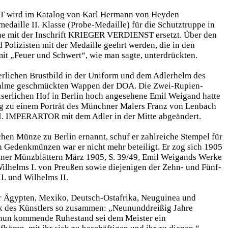
NST wird im Katalog von Karl Hermann von Heyden
daille II. Klasse (Probe-Medaille) für die Schutztruppe in
ine mit der Inschrift KRIEGER VERDIENST ersetzt. Über den
Polizisten mit der Medaille geehrt werden, die in den
t „Feuer und Schwert“, wie man sagte, unterdrückten.
rlichen Brustbild in der Uniform und dem Adlerhelm des
r Palme geschmückten Wappen der DOA. Die Zwei-Rupien-
iserlichen Hof in Berlin hoch angesehene Emil Weigand hatte
og zu einem Porträt des Münchner Malers Franz von Lenbach
IMPERARTOR mit dem Adler in der Mitte abgeändert.
hen Münze zu Berlin ernannt, schuf er zahlreiche Stempel für
n Gedenkmünzen war er nicht mehr beteiligt. Er zog sich 1905
rliner Münzblättern März 1905, S. 39/49, Emil Weigands Werke
Wilhelms I. von Preußen sowie diejenigen der Zehn- und Fünf-
I. und Wilhelms II.
r Ägypten, Mexiko, Deutsch-Ostafrika, Neuguinea und
rk des Künstlers so zusammen: „Neununddreißig Jahre
 nun kommende Ruhestand sei dem Meister ein