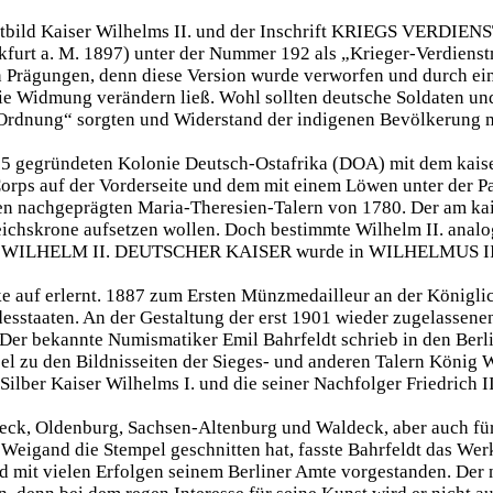
ustbild Kaiser Wilhelms II. und der Inschrift KRIEGS VERDIE
urt a. M. 1897) unter der Nummer 192 als „Krieger-Verdienstme
n Prägungen, denn diese Version wurde verworfen und durch e
e Widmung verändern ließ. Wohl sollten deutsche Soldaten und 
Ordnung“ sorgten und Widerstand der indigenen Bevölkerung mi
85 gegründeten Kolonie Deutsch-Ostafrika (DOA) mit dem kaise
 Corps auf der Vorderseite und dem mit einem Löwen unter de
len nachgeprägten Maria-Theresien-Talern von 1780. Der am ka
eichskrone aufsetzen wollen. Doch bestimmte Wilhelm II. anal
ft WILHELM II. DEUTSCHER KAISER wurde in WILHELMUS II. 
e auf erlernt. 1887 zum Ersten Münzmedailleur an der Königlic
sstaaten. An der Gestaltung der erst 1901 wieder zugelassene
er. Der bekannte Numismatiker Emil Bahrfeldt schrieb in den Be
el zu den Bildnisseiten der Sieges- und anderen Talern König 
lber Kaiser Wilhelms I. und die seiner Nachfolger Friedrich II
eck, Oldenburg, Sachsen-Altenburg und Waldeck, aber auch fü
Weigand die Stempel geschnitten hat, fasste Bahrfeldt das We
d mit vielen Erfolgen seinem Berliner Amte vorgestanden. Der