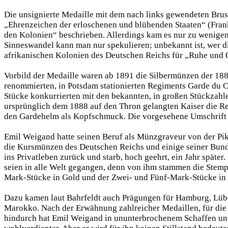
Die unsignierte Medaille mit dem nach links gewendeten Br
„Ehrenzeichen der erloschenen und blühenden Staaten“ (Frankf
den Kolonien“ beschrieben. Allerdings kam es nur zu wenige
Sinneswandel kann man nur spekulieren; unbekannt ist, wer di
afrikanischen Kolonien des Deutschen Reichs für „Ruhe und 
Vorbild der Medaille waren ab 1891 die Silbermünzen der 18
renommierten, in Potsdam stationierten Regiments Garde du
Stücke konkurrierten mit den bekannten, in großen Stückzah
ursprünglich dem 1888 auf den Thron gelangten Kaiser die R
den Gardehelm als Kopfschmuck. Die vorgesehene Umschri
Emil Weigand hatte seinen Beruf als Münzgraveur von der Pik
die Kursmünzen des Deutschen Reichs und einige seiner Bunde
ins Privatleben zurück und starb, hoch geehrt, ein Jahr spät
seien in alle Welt gegangen, denn von ihm stammen die Stemp
Mark-Stücke in Gold und der Zwei- und Fünf-Mark-Stücke in Si
Dazu kamen laut Bahrfeldt auch Prägungen für Hamburg, Lüb
Marokko. Nach der Erwähnung zahlreicher Medaillen, für die 
hindurch hat Emil Weigand in ununterbrochenem Schaffen un