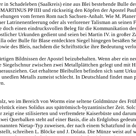
 in Schadeleben (Saalkreis) eine aus Blei bestehende Bulle de
t MARTINUS PP IIII und rückseitig den Köpfen der Apostel Paul
Beziehungen vom fernen Rom nach Sachsen-Anhalt. Wie M. Planert
ner Latrinenentleerung oder als verlorener Talisman an seinen F
le doch einen eindrucksvollen Beleg für die Kommunikation des 
pstlicher Urkunden gedient und seien bei Martin IV. in großer 
la oder Bulle für Blase entdeckten Siegel hingegen besäßen Sel
wie des Bleis, nachdem die Schriftstücke ihre Bedeutung verlo
bärtigen Bildnissen der Apostel beizubehalten. Wenn aber ein ne
ine Siegelschnur zwischen zwei Metallplättchen gelegt und mit 
herausziehen. Gut erhaltene Bleibullen befinden sich samt Urk
 unedlen Metalls zumeist schlecht. In Deutschland findet man p
en.
falz, wo im Bereich von Worms eine seltene Goldmünze des Früh
elstück eines Solidus aus spätrömisch-byzantinischer Zeit. So
zeigt eine stilisierten und verfremdete Kaiserbüste und darum 
ei Querbalken steht auf einer Basis, die als Erdglobus gedeute
enannten Nietap-Typ zuweisen, der nach einem Schatzfund in d
estellt, schreiben L. Blöcke und J. Dolata. Die Münze weist au