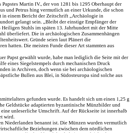
s Papstes Martin IV., der von 1281 bis 1295 Oberhaupt der
us und Petrus hing vermutlich an einer Urkunde, die schon
 in einem Bericht der Zeitschrift „Archäologie in
undort gelangt sein. „Bleibt der einstige Empfänger der
Heiligen Stuhls im späten 13. Jahrhundert mit der Mitte
Zahl überliefert. Die in archäologischen Zusammenhängen
tenheitswert. Gründe seien laut Plänert die
ren hatten. Die meisten Funde dieser Art stammten aus
uer Papst gewählt wurde, habe man lediglich die Seite mit der
Hilfe eines Siegelstempels durch mechanischen Druck
unden in Archiven, doch wenn sie bei archäologischen
äpstliche Bullen aus Blei, in Südosteuropa sind solche aus
mittelalters gefunden wurde. Es handelt sich um einen 1,25 g
lche Geldstücke adaptierten byzantinische Münzbilder und
eine unleserliche Umschrift. Auf der Rückseite ist innerhalb
t wird.
en Niederlanden benannt ist. Die Münzen wurden vermutlich
f wirtschaftliche Beziehungen zwischen dem nördlichen