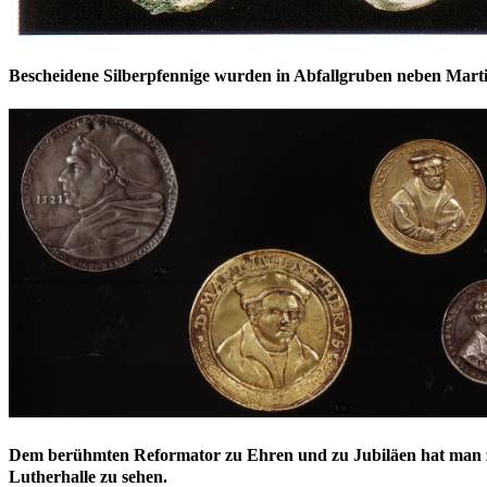
Bescheidene Silberpfennige wurden in Abfallgruben neben Marti
Dem berühmten Reformator zu Ehren und zu Jubiläen hat man zah
Lutherhalle zu sehen.