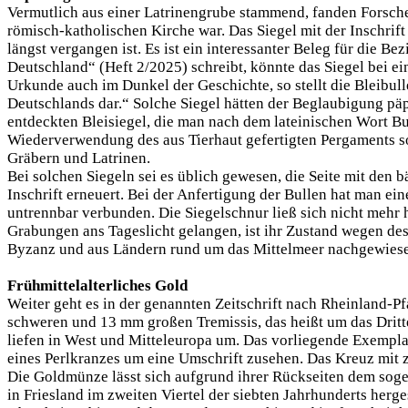
Vermutlich aus einer Latrinengrube stammend, fanden Forscher
römisch-katholischen Kirche war. Das Siegel mit der Inschrif
längst vergangen ist. Es ist ein interessanter Beleg für die 
Deutschland“ (Heft 2/2025) schreibt, könnte das Siegel bei ei
Urkunde auch im Dunkel der Geschichte, so stellt die Bleibul
Deutschlands dar.“ Solche Siegel hätten der Beglaubigung pä
entdeckten Bleisiegel, die man nach dem lateinischen Wort Bul
Wiederverwendung des aus Tierhaut gefertigten Pergaments so
Gräbern und Latrinen.
Bei solchen Siegeln sei es üblich gewesen, die Seite mit den 
Inschrift erneuert. Bei der Anfertigung der Bullen hat man e
untrennbar verbunden. Die Siegelschnur ließ sich nicht mehr 
Grabungen ans Tageslicht gelangen, ist ihr Zustand wegen des
Byzanz und aus Ländern rund um das Mittelmeer nachgewies
Frühmittelalterliches Gold
Weiter geht es in der genannten Zeitschrift nach Rheinland-P
schweren und 13 mm großen Tremissis, das heißt um das Dritt
liefen in West und Mitteleuropa um. Das vorliegende Exemplar 
eines Perlkranzes um eine Umschrift zusehen. Das Kreuz mit zw
Die Goldmünze lässt sich aufgrund ihrer Rückseiten dem sog
in Friesland im zweiten Viertel der siebten Jahrhunderts herg