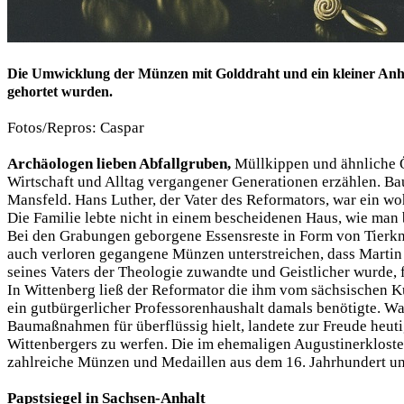
Die Umwicklung der Münzen mit Golddraht und ein kleiner Anhän
gehortet wurden.
Fotos/Repros: Caspar
Archäologen lieben Abfallgruben,
Müllkippen und ähnliche Ö
Wirtschaft und Alltag vergangener Generationen erzählen. Bau
Mansfeld. Hans Luther, der Vater des Reformators, war ein w
Die Familie lebte nicht in einem bescheidenen Haus, wie man
Bei den Grabungen geborgene Essensreste in Form von Tierkn
auch verloren gegangene Münzen unterstreichen, dass Martin
seines Vaters der Theologie zuwandte und Geistlicher wurde, f
In Wittenberg ließ der Reformator die ihm vom sächsischen Ku
ein gutbürgerlicher Professorenhaushalt damals benötigte. W
Baumaßnahmen für überflüssig hielt, landete zur Freude heut
Wittenbergers zu werfen. Die im ehemaligen Augustinerkloster
zahlreiche Münzen und Medaillen aus dem 16. Jahrhundert u
Papstsiegel in Sachsen-Anhalt