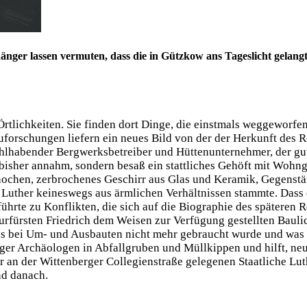
ger lassen vermuten, dass die in Gützkow ans Tageslicht gelang
rtlichkeiten. Sie finden dort Dinge, die einstmals weggeworfe
forschungen liefern ein neues Bild von der der Herkunft des R
ohlhabender Bergwerksbetreiber und Hüttenunternehmer, der gut
 bisher annahm, sondern besaß ein stattliches Gehöft mit Wohn
ochen, zerbrochenes Geschirr aus Glas und Keramik, Gegenstän
 Luther keineswegs aus ärmlichen Verhältnissen stammte. Das
ührte zu Konflikten, die sich auf die Biographie des späteren 
rfürsten Friedrich dem Weisen zur Verfügung gestellten Baulich
as bei Um- und Ausbauten nicht mehr gebraucht wurde und was 
iger Archäologen in Abfallgruben und Müllkippen und hilft, ne
 an der Wittenberger Collegienstraße gelegenen Staatliche Lut
nd danach.